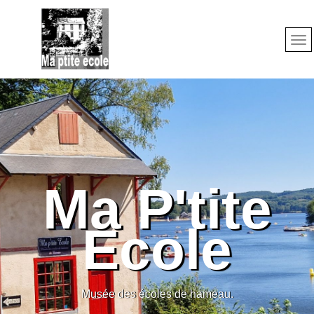
Ma P'tite
Ecole
Musée des écoles de hameau.