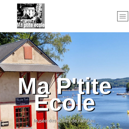
Ma P'tite
Ecole
Musée des écoles de hameau.